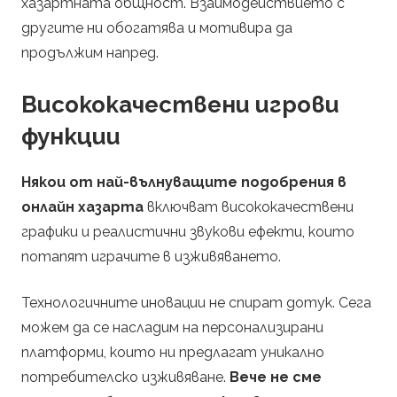
хазартната общност. Взаимодействието с
другите ни обогатява и мотивира да
продължим напред.
Висококачествени игрови
функции
Някои от най-вълнуващите подобрения в
онлайн хазарта
включват висококачествени
графики и реалистични звукови ефекти, които
потапят играчите в изживяването.
Технологичните иновации не спират дотук. Сега
можем да се насладим на персонализирани
платформи, които ни предлагат уникално
потребителско изживяване.
Вече не сме