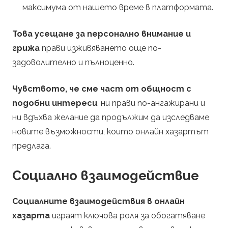
максимума от нашето време в платформата.
Това усещане за персонално внимание и
грижа
прави изживяването още по-
задоволително и пълноценно.
Чувството, че сме част от общност с
подобни интереси
, ни прави по-ангажирани и
ни вдъхва желание да продължим да изследваме
новите възможности, които онлайн хазартът
предлага.
Социално взаимодействие
Социалните взаимодействия в онлайн
хазарта
играят ключова роля за обогатяване