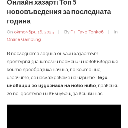
Онлайн хазарт: Топ 5
n
нововъведения за последната
c
година
e
On
октомври 16, 2025
By
Г-н Гачо Топков
In
Online Gambling
.
В последната година онлайн хазартът
b
претърпя значителни промени и нововъведения,
които преобразиха начина, по който ние,
g
играчите, се наслаждаваме на игрите.
Тези
иновации го издигнаха на ново ниво
, правейки
–
го по-достъпен и вълнуващ за всички нас.
О
н