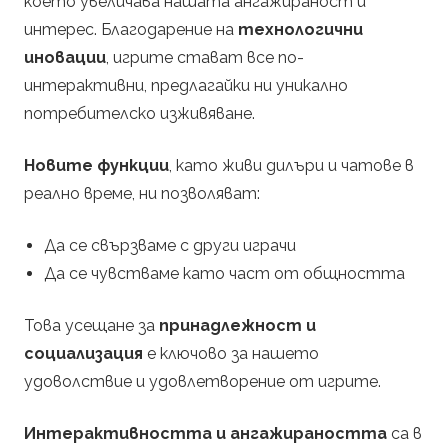
което увеличава нашата ангажираност и
интерес. Благодарение на
технологични
иновации
, игрите стават все по-
интерактивни, предлагайки ни уникално
потребителско изживяване.
Новите функции
, като живи дилъри и чатове в
реално време, ни позволяват:
Да се свързваме с други играчи
Да се чувстваме като част от общността
Това усещане за
принадлежност и
социализация
е ключово за нашето
удоволствие и удовлетворение от игрите.
Интерактивността и ангажираността
са в