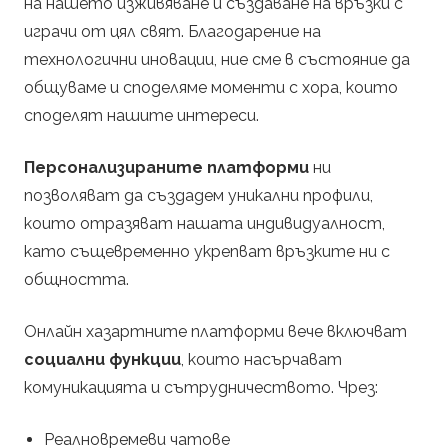
на нашето изживяване и създаване на връзки с
играчи от цял свят. Благодарение на
технологични иновации, ние сме в състояние да
общуваме и споделяме моменти с хора, които
споделят нашите интереси.
Персонализираните платформи
ни
позволяват да създадем уникални профили,
които отразяват нашата индивидуалност,
като същевременно укрепват връзките ни с
общността.
Онлайн хазартните платформи вече включват
социални функции
, които насърчават
комуникацията и сътрудничеството. Чрез:
Реалновремеви чатове