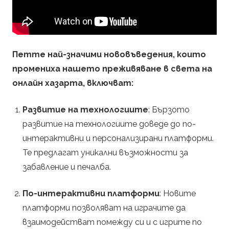
л
а
Петте най-значими нововъведения, които
й
промениха нашето преживяване в света на
н
онлайн хазарта, включват:
х
Развитие на технологиите
: Бързото
развитие на технологиите доведе до по-
а
интерактивни и персонализирани платформи.
Те предлагат уникални възможности за
з
забавление и печалба.
а
По-интерактивни платформи
: Новите
платформи позволяват на играчите да
р
взаимодействат помежду си и с игрите по