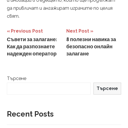
и иновации в бъдещето, които ще продължат
да привличат и ангажират играчите по целия
свят.
Навигация
Previous Post
Next Post
Съвети за залагане:
8 полезни навика за
Как да разпознаете
безопасно онлайн
надежден оператор
залагане
Търсене
Търсене
Recent Posts