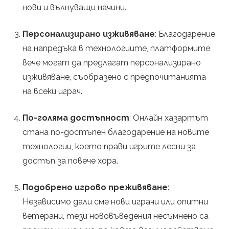
т
нови и вълнуващи начини.
Персонализирано изживяване
: Благодарение
на напредъка в технологиите, платформите
вече могат да предлагат персонализирано
изживяване, съобразено с предпочитанията
на всеки играч.
По-голяма достъпност
: Онлайн хазартът
стана по-достъпен благодарение на новите
технологии, което прави игрите лесни за
достъп за повече хора.
Подобрено игрово преживяване
:
Независимо дали сме нови играчи или опитни
ветерани, тези нововъведения несъмнено са