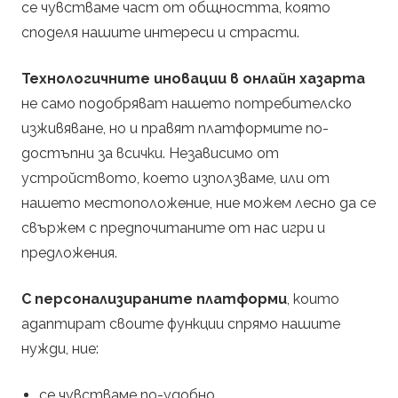
се чувстваме част от общността, която
споделя нашите интереси и страсти.
Технологичните иновации в онлайн хазарта
не само подобряват нашето потребителско
изживяване, но и правят платформите по-
достъпни за всички. Независимо от
устройството, което използваме, или от
нашето местоположение, ние можем лесно да се
свържем с предпочитаните от нас игри и
предложения.
С персонализираните платформи
, които
адаптират своите функции спрямо нашите
нужди, ние:
се чувстваме по-удобно