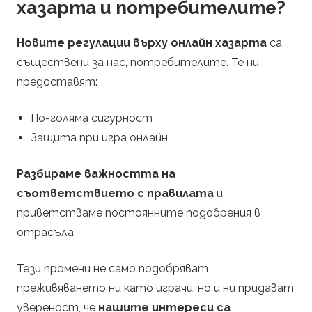
хазарта и потребителите?
Новите регулации върху онлайн хазарта
са
съществени за нас, потребителите. Те ни
предоставят:
По-голяма сигурност
Защита при игра онлайн
Разбираме важността на
съответствието с правилата
и
приветстваме постоянните подобрения в
отрасъла.
Тези промени не само подобряват
преживяването ни като играчи, но и ни придават
увереност, че
нашите интереси са