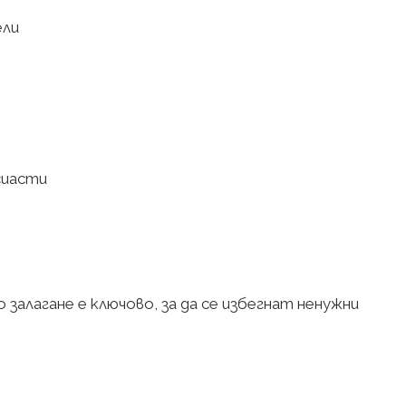
ели
сиасти
залагане е ключово, за да се избегнат ненужни