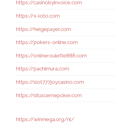
https://casinobyinvoice.com
https://x-loto.com
https://helgepayer.com
https://pokers-online.com
https://onlineroulette888.com
https://pachimura.com
https://slot777joycasino.com
https://situscemepoker.com
https://winmega.org/nl/