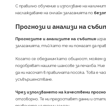
С правилно обучение и използване на наличнит
наслаждаваме на онлайн залаганията по
безоп
Прогнози и анализи на съби
Прогнозите и анализите на събития
игра
залаганията, тъй като те ни помагат да пра
Когато се обединим като общност, можем д
подобряват нашите шансове за печалба. Ние 
да ни насочат в правилната посока. Това е ч
усъвършенстване.
Чрез използването на качествени прогно
отговорно. Те ни предоставят данни и стат
правенето на точни залози.