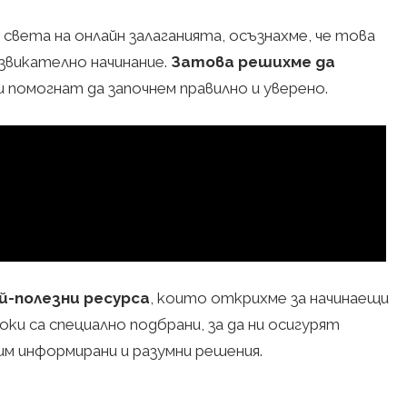
 света на онлайн залаганията, осъзнахме, че това
звикателно начинание.
Затова решихме да
и помогнат да започнем правилно и уверено.
й-полезни ресурса
, които открихме за начинаещи
оки са специално подбрани, за да ни осигурят
им информирани и разумни решения.