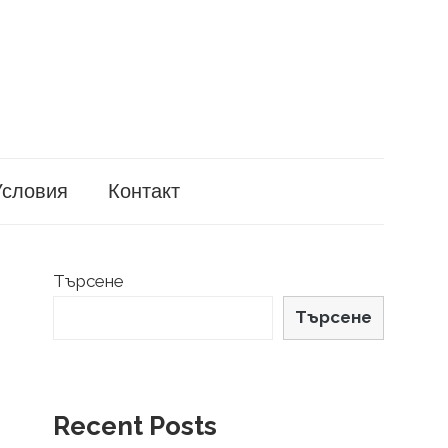
Условия
Контакт
Търсене
Търсене
Recent Posts