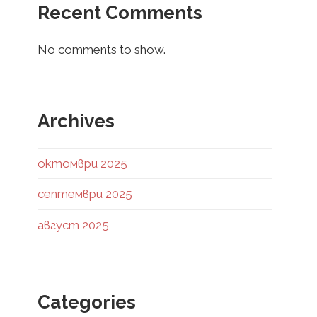
Recent Comments
No comments to show.
Archives
октомври 2025
септември 2025
август 2025
Categories