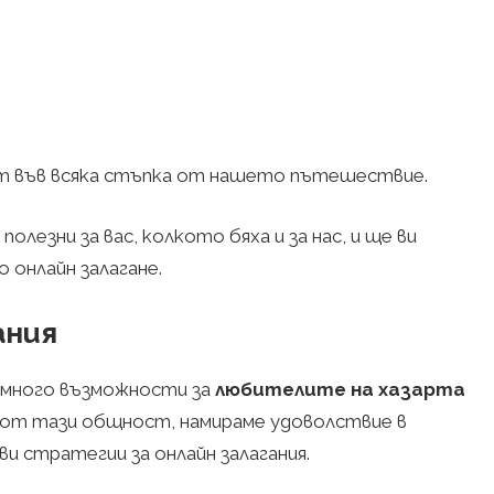
пят във всяка стъпка от нашето пътешествие.
олезни за вас, колкото бяха и за нас, и ще ви
 онлайн залагане.
ания
 много възможности за
любителите на хазарта
т от тази общност, намираме удоволствие в
ви стратегии за онлайн залагания.