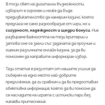
л
В този свят на дигитални възможности,
изборът е огромен и може да бъде
а
предизвикателство да намерим казино, което
предлага не само разнообразие от игри, но и
й
сигурност, надеждност и щедри бонуси
. Ние
разбираме важността на тези критерии и
н
затова сме се заели със задачата да проучим и
х
оценим различните онлайн казина, за да ви
помогнем да направите информиран избор.
а
Тази статия е резултат от нашите усилия да
з
съберем на едно място най-добрите
предложения, да ги сравним и да ви предоставим
а
обективна информация, която да ви помогне да
се насладите на играта с истински пари без
р
никакви притеснения.