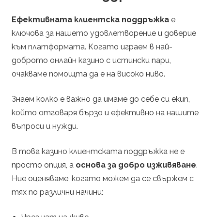
Ефективната клиентска поддръжка
е
ключова за нашето удовлетворение и доверие
към платформата. Когато играем в най-
доброто онлайн казино с истински пари,
очакваме помощта да е на високо ниво.
Знаем колко е важно да имаме до себе си екип,
който отговаря бързо и ефективно на нашите
въпроси и нужди.
В това казино клиентската поддръжка не е
просто опция, а
основа за добро изживяване
.
Ние оценяваме, когато можем да се свържем с
тях по различни начини: