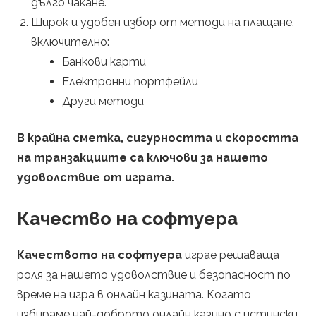
дълго чакане.
Широк и удобен избор от методи на плащане,
включително:
Банкови карти
Електронни портфейли
Други методи
В крайна сметка, сигурността и скоростта
на транзакциите са ключови за нашето
удоволствие от играта.
Качество на софтуера
Качеството на софтуера
играе решаваща
роля за нашето удоволствие и безопасност по
време на игра в онлайн казината. Когато
избираме най-доброто онлайн казино с истински