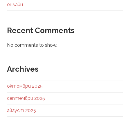
онлайн
Recent Comments
No comments to show.
Archives
октомври 2025
септември 2025
август 2025