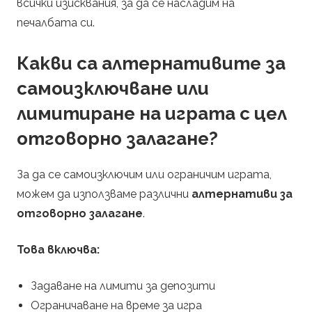
всички изисквания, за да се насладим на
печалбата си.
Какви са алтернативите за
самоизключване или
лимитиране на играта с цел
отговорно залагане?
За да се самоизключим или ограничим играта,
можем да използваме различни
алтернативи за
отговорно залагане
.
Това включва:
Задаване на лимити за депозити
Ограничаване на време за игра