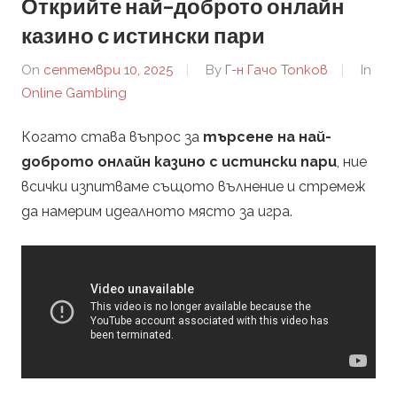
Открийте най-доброто онлайн
n
казино с истински пари
c
On
септември 10, 2025
By
Г-н Гачо Топков
In
Online Gambling
e
Когато става въпрос за
търсене на най-
.
доброто онлайн казино с истински пари
, ние
b
всички изпитваме същото вълнение и стремеж
да намерим идеалното място за игра.
g
–
О
н