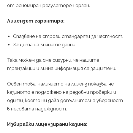
от реномиран регулаторен орган.
Лицензът гарантира:
Спазване на строги стандарти за честност.
Защита на личните данни.
Така можем да сме сигурни, че нашите
транзакции и лична информация са защитени.
Освен това, наличието на лиценз показва, че
казиното е подложено на редовни проверки и
одити, което ни дава допълнителна увереност
в неговата надеждност.
Избирайки лицензирани казина: