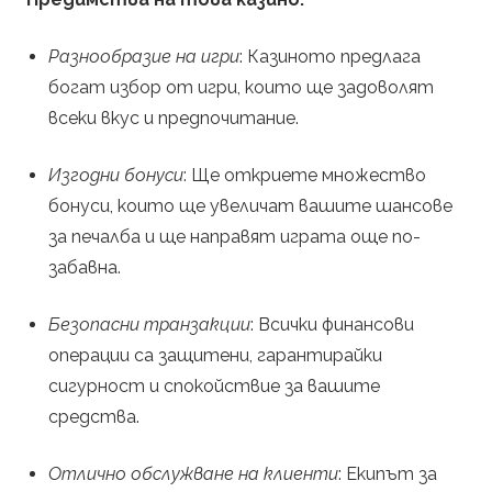
Разнообразие на игри
: Казиното предлага
богат избор от игри, които ще задоволят
всеки вкус и предпочитание.
Изгодни бонуси
: Ще откриете множество
бонуси, които ще увеличат вашите шансове
за печалба и ще направят играта още по-
забавна.
Безопасни транзакции
: Всички финансови
операции са защитени, гарантирайки
сигурност и спокойствие за вашите
средства.
Отлично обслужване на клиенти
: Екипът за