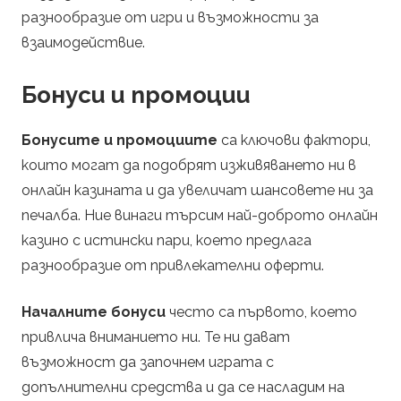
разнообразие от игри и възможности за
взаимодействие.
Бонуси и промоции
Бонусите и промоциите
са ключови фактори,
които могат да подобрят изживяването ни в
онлайн казината и да увеличат шансовете ни за
печалба. Ние винаги търсим най-доброто онлайн
казино с истински пари, което предлага
разнообразие от привлекателни оферти.
Началните бонуси
често са първото, което
привлича вниманието ни. Те ни дават
възможност да започнем играта с
допълнителни средства и да се насладим на