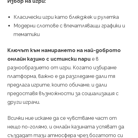
Избор на игри:
Класически игри като блекджек и рулетка
Модерни слотове с впечатляващи графики и
тематики
Ключът към намирането на най-доброто
онлайн казино с истински пари
е в
разнообразието от игри. Когато избираме
платформа, важно е да разгледаме дали тя
предлага игрите, които обичаме, и дали
предоставя възможности за социализация с
други играчи.
Всички ние искаме да се чувстваме част от
нещо по-голямо, и онлайн казината успяват да
създадат тази атмосфера чрез богатото си