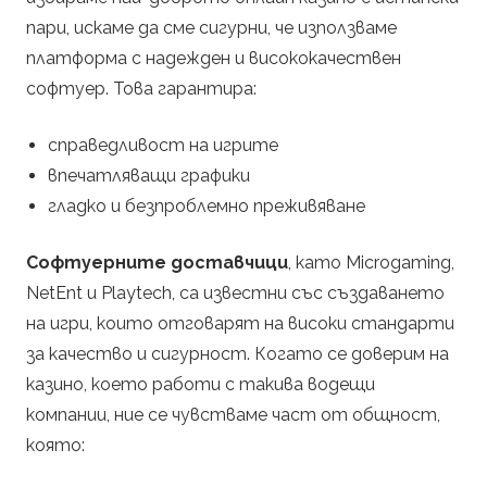
пари, искаме да сме сигурни, че използваме
платформа с надежден и висококачествен
софтуер. Това гарантира:
справедливост на игрите
впечатляващи графики
гладко и безпроблемно преживяване
Софтуерните доставчици
, като Microgaming,
NetEnt и Playtech, са известни със създаването
на игри, които отговарят на високи стандарти
за качество и сигурност. Когато се доверим на
казино, което работи с такива водещи
компании, ние се чувстваме част от общност,
която: