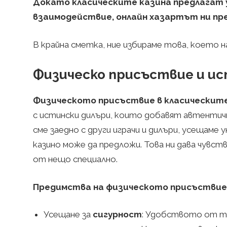
Докато класическите казина предлагат 
взаимодействие, онлайн хазартът ни пр
В крайна сметка, ние избираме това, което 
Физическо присъствие и ис
Физическото присъствие в класическите
с истински дилъри, които добавят автенти
сме заедно с други играчи и дилъри, усещаме
казино може да предложи. Това ни дава чувст
от нещо специално.
Предимства на физическото присъствие 
Усещане за
сигурност
: Удобството от то