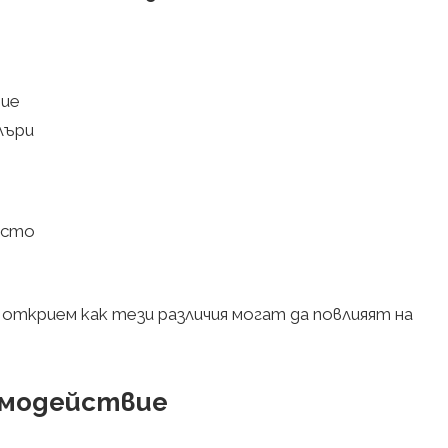
вие
лъри
ясто
 открием как тези различия могат да повлияят на
имодействие