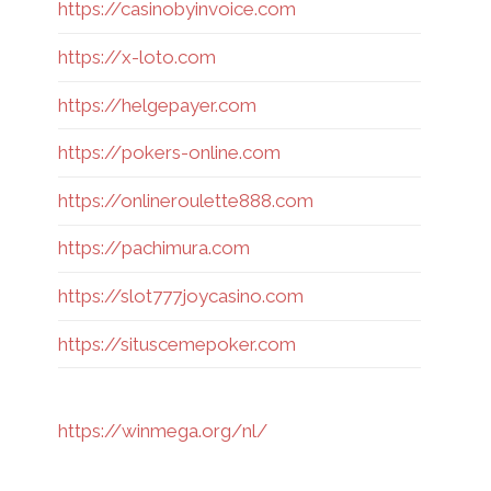
https://casinobyinvoice.com
https://x-loto.com
https://helgepayer.com
https://pokers-online.com
https://onlineroulette888.com
https://pachimura.com
https://slot777joycasino.com
https://situscemepoker.com
https://winmega.org/nl/