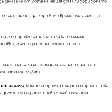
да залагаме от уюта на нашия дом или дори докато
ите си игри без да жертваме време или усилия за
 още по-привлекателна, тъй като имаме
новка, която да допринася за нашата
нни и финансова информация е гарантирана от
азината използват.
 от играчи
, които споделят същата страст. Това
я достъп до игрите, прави онлайн хазарта