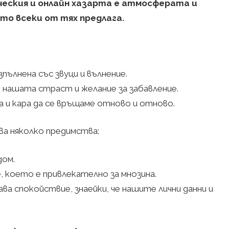
ческия и онлайн хазарта е атмосферата и
то всеки от тях предлага.
ълнена със звуци и вълнение.
 нашата страст и желание за забавление.
а и кара да се връщаме отново и отново.
ва няколко предимства:
дом.
, което е привлекателно за мнозина.
а спокойствие, знаейки, че нашите лични данни и