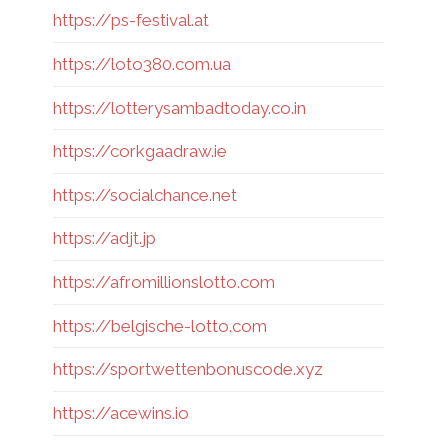
https://ps-festival.at
https://loto380.com.ua
https://lotterysambadtoday.co.in
https://corkgaadraw.ie
https://socialchance.net
https://adjt.jp
https://afromillionslotto.com
https://belgische-lotto.com
https://sportwettenbonuscode.xyz
https://acewins.io