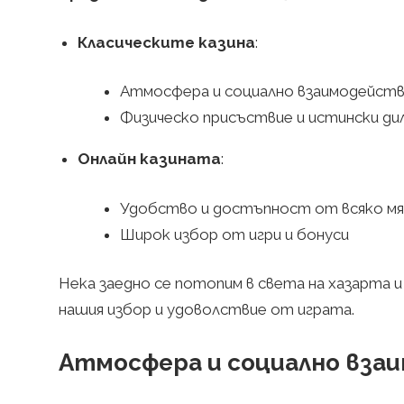
й
Класическите казина
:
н
Атмосфера и социално взаимодейст
Физическо присъствие и истински ди
х
Онлайн казината
:
а
Удобство и достъпност от всяко м
Широк избор от игри и бонуси
з
Нека заедно се потопим в света на хазарта и
а
нашия избор и удоволствие от играта.
Атмосфера и социално вза
р