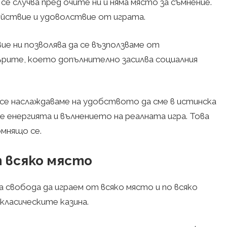
 се случва пред очите ни и няма място за съмнение.
ойствие и удоволствие от играта.
ие ни позволява да се възползваме от
рите, което допълнително засилва социалния
 се наслаждаваме на удобството да сме в истинска
 енергията и вълнението на реалната игра. Това
омнящо се.
 всяко място
свобода да играем от всяко място и по всяко
класическите казина.