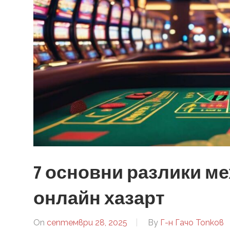
h
a
n
c
e
7 основни разлики ме
.
онлайн хазарт
b
On
септември 28, 2025
By
Г-н Гачо Топков