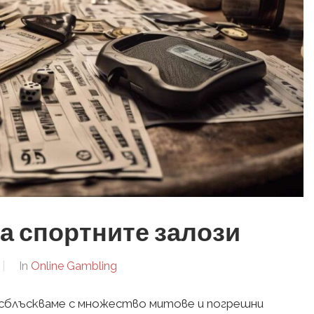
а спортните залози
In
Online Gambling
е сблъскваме с множество митове и погрешни