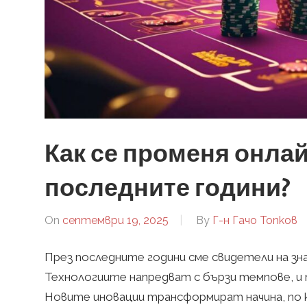
Как се променя онлай
последните години?
On
септември 19, 2025
By
Г-н Гачо Топков
През последните години сме свидетели на зн
Технологиите напредват с бързи темпове, и 
Новите иновации трансформират начина, по к