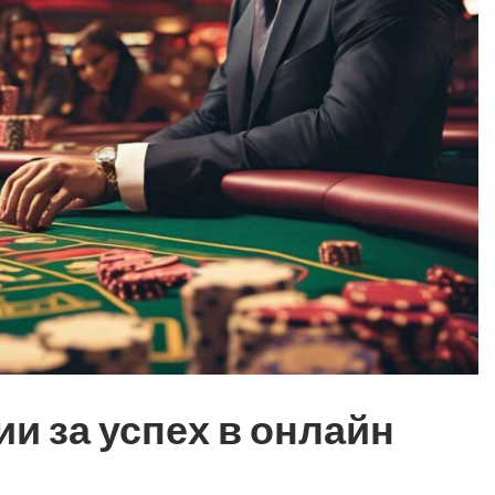
и за успех в онлайн