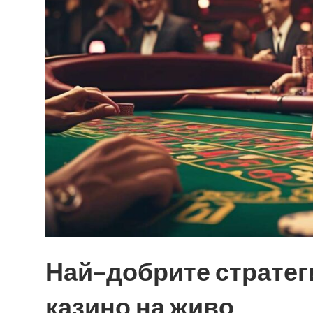
h
a
n
c
e
.
Най-добрите стратеги
b
казино на живо