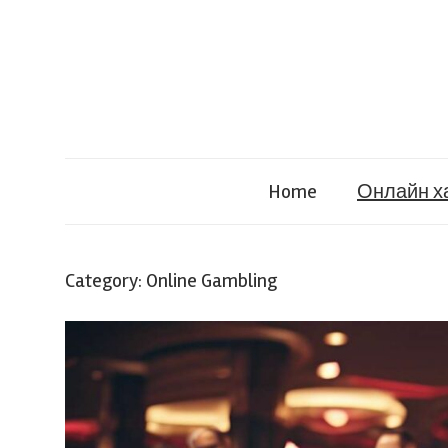
Skip
to
content
E
Home
Онлайн х
u
r
Category:
Online Gambling
o
C