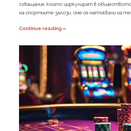
схващания, които циркулират в обществото.
т
на спортните залози, сме се натъквали на те
Continue reading »